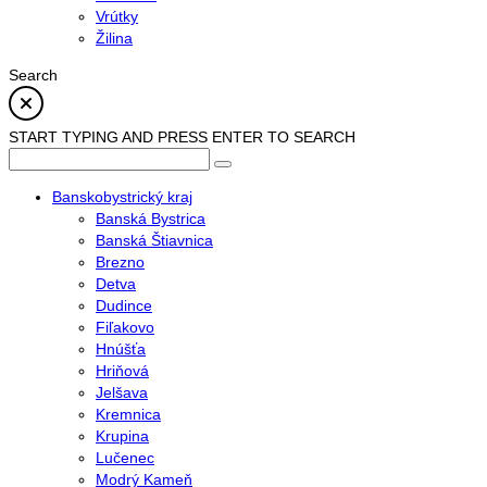
Vrútky
Žilina
Search
START TYPING AND PRESS ENTER TO SEARCH
Banskobystrický kraj
Banská Bystrica
Banská Štiavnica
Brezno
Detva
Dudince
Fiľakovo
Hnúšťa
Hriňová
Jelšava
Kremnica
Krupina
Lučenec
Modrý Kameň