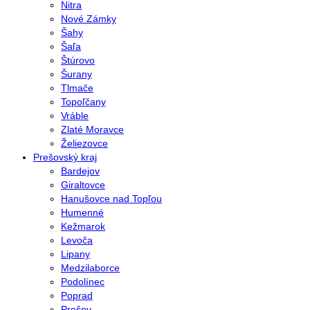
Nitra
Nové Zámky
Šahy
Šaľa
Štúrovo
Šurany
Tlmače
Topoľčany
Vráble
Zlaté Moravce
Želiezovce
Prešovský kraj
Bardejov
Giraltovce
Hanušovce nad Topľou
Humenné
Kežmarok
Levoča
Lipany
Medzilaborce
Podolínec
Poprad
Prešov