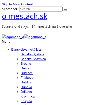
Skip to Main Content
Search for:
o mestách.sk
Stránka o všetkých 141 mestách na Slovensku
Menu
Banskobystrický kraj
Banská Bystrica
Banská Štiavnica
Brezno
Detva
Dudince
Fiľakovo
Hnúšťa
Hriňová
Jelšava
Kremnica
Krupina