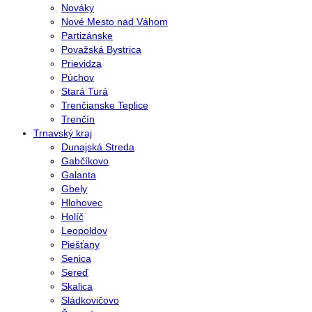
Nováky
Nové Mesto nad Váhom
Partizánske
Považská Bystrica
Prievidza
Púchov
Stará Turá
Trenčianske Teplice
Trenčín
Trnavský kraj
Dunajská Streda
Gabčíkovo
Galanta
Gbely
Hlohovec
Holíč
Leopoldov
Piešťany
Senica
Sereď
Skalica
Sládkovičovo