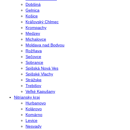
Dobšiná
Gelnica
Košice
Kráľovský Chlmec
Krompachy
Medzev
Michalovce
Moldava nad Bodvou
Rožňava
Sečovce
Sobrance
Spišská Nová Ves
Spišské Vlachy
Strážske
Trebišov
Veľké Kapušany
Nitriansky kraj
Hurbanovo
Kolárovo
Komárno
Levice
Nesvady