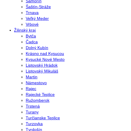
Šamorín
Šaštín-Stráže
Trnava
Veľký Meder
Vrbové
Žilinský kraj
Bytča
Čadca
Dolný Kubín
Krásno nad Kysucou
Kysucké Nové Mesto
Liptovský Hrádok
Liptovský Mikuláš
Martin
Námestovo
Rajec
Rajecké Teplice
Ružomberok
Trstená
Turany
Turčianske Teplice
Turzovka
Tvrdošín