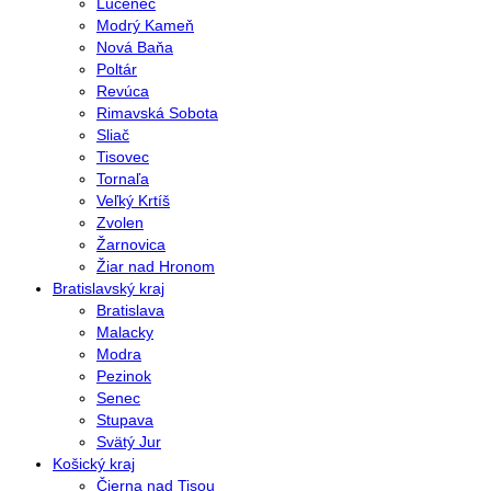
Lučenec
Modrý Kameň
Nová Baňa
Poltár
Revúca
Rimavská Sobota
Sliač
Tisovec
Tornaľa
Veľký Krtíš
Zvolen
Žarnovica
Žiar nad Hronom
Bratislavský kraj
Bratislava
Malacky
Modra
Pezinok
Senec
Stupava
Svätý Jur
Košický kraj
Čierna nad Tisou