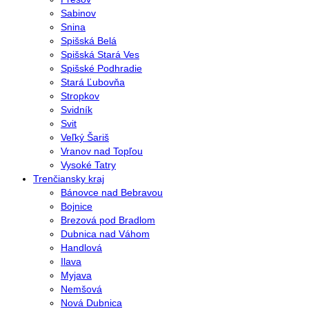
Sabinov
Snina
Spišská Belá
Spišská Stará Ves
Spišské Podhradie
Stará Ľubovňa
Stropkov
Svidník
Svit
Veľký Šariš
Vranov nad Topľou
Vysoké Tatry
Trenčiansky kraj
Bánovce nad Bebravou
Bojnice
Brezová pod Bradlom
Dubnica nad Váhom
Handlová
Ilava
Myjava
Nemšová
Nová Dubnica