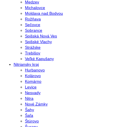
Medzev
Michalovce
Moldava nad Bodvou
Rožňava
Sečovce
Sobrance
Spišská Nová Ves
Spišské Vlachy
Strážske
Trebišov
Veľké Kapušany
Nitriansky kraj
Hurbanovo
Kolárovo
Komárno
Levice
Nesvady
Nitra
Nové Zámky
Šahy
Šaľa
Štúrovo
Šurany