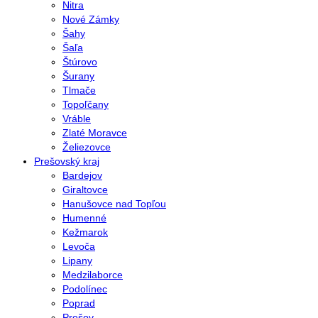
Nitra
Nové Zámky
Šahy
Šaľa
Štúrovo
Šurany
Tlmače
Topoľčany
Vráble
Zlaté Moravce
Želiezovce
Prešovský kraj
Bardejov
Giraltovce
Hanušovce nad Topľou
Humenné
Kežmarok
Levoča
Lipany
Medzilaborce
Podolínec
Poprad
Prešov