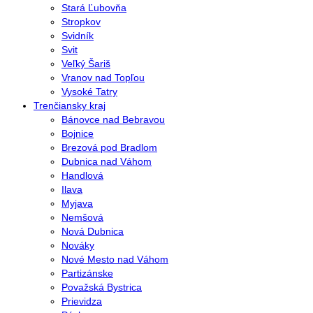
Stará Ľubovňa
Stropkov
Svidník
Svit
Veľký Šariš
Vranov nad Topľou
Vysoké Tatry
Trenčiansky kraj
Bánovce nad Bebravou
Bojnice
Brezová pod Bradlom
Dubnica nad Váhom
Handlová
Ilava
Myjava
Nemšová
Nová Dubnica
Nováky
Nové Mesto nad Váhom
Partizánske
Považská Bystrica
Prievidza