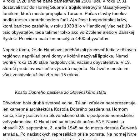
V roku 1920 uhoľné bane zamestnávali 2500 ľudí. V roku 1931
dostavali trať do Hornej Štubne s trojkilometrovým Masarykovým
tunelom, ktorá mesto prepojila s Turcom. Počas stavby tunelov
podľa mesta zomrelo sedem ľudí. Aj v čase hospodárskej krízy,
ktorá baníctvo zasiahla, v roku 1930 žilo v Handlovej viac než 10-
tisíc obyvateľov, teda takmer toľko ako vo Zvolene alebo v Banskej
Bystrici. Prievidza mala len necelých 4400 obyvateľov.
Napriek tomu, že do Handlovej prichádzali pracovať ľudia z rôznych
regiónov, napríklad prvé domy v kolónii nazývali liptácke, Nemci
tvorili v roku 1930 stále nadpolovičnú väčšinu obyvateľstva. V 19.
storočí predstavovali ešte výraznú majoritu. Na život v meste im
však zostávalo už iba zhruba 15 rokov.
Kostol Dobrého pastiera zo Slovenského štátu
Dôvodom bola druhá svetová vojna. Tú ani zďaleka nereprezentuje
len kamenná architektúra Kostola Dobrého pastiera na Hornom
konci, ktorý postavili za Slovenského štátu s podporou nemeckého
veľvyslanectva. O Handlovú sa bojovalo počas SNP. Nacisti ju
obsadili 23. septembra, 3. apríla 1945 sa do mesta dostala Červená
armáda. Po nacistických represáliách prišla pomsta. Na hornej Nitre