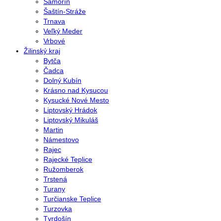
Šamorín
Šaštín-Stráže
Trnava
Veľký Meder
Vrbové
Žilinský kraj
Bytča
Čadca
Dolný Kubín
Krásno nad Kysucou
Kysucké Nové Mesto
Liptovský Hrádok
Liptovský Mikuláš
Martin
Námestovo
Rajec
Rajecké Teplice
Ružomberok
Trstená
Turany
Turčianske Teplice
Turzovka
Tvrdošín