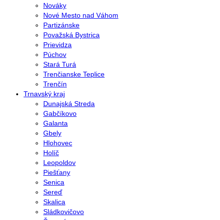
Nováky
Nové Mesto nad Váhom
Partizánske
Považská Bystrica
Prievidza
Púchov
Stará Turá
Trenčianske Teplice
Trenčín
Trnavský kraj
Dunajská Streda
Gabčíkovo
Galanta
Gbely
Hlohovec
Holíč
Leopoldov
Piešťany
Senica
Sereď
Skalica
Sládkovičovo