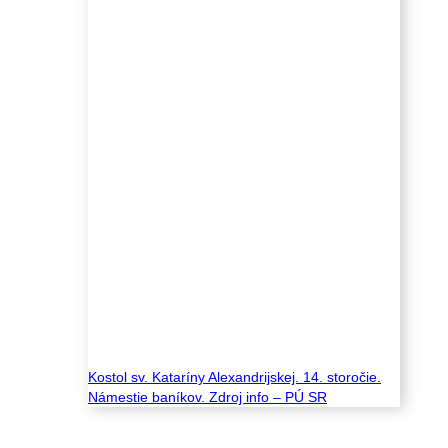
Kostol sv. Kataríny Alexandrijskej. 14. storočie.
Námestie baníkov. Zdroj info – PÚ SR