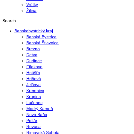
Vrútky
Žilina
Search
Banskobystrický kraj
Banská Bystrica
Banská Štiavnica
Brezno
Detva
Dudince
Fiľakovo
Hnúšťa
Hriňová
Jelšava
Kremnica
Krupina
Lučenec
Modrý Kameň
Nová Baňa
Poltár
Revúca
Rimavská Sobota