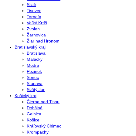
Sliač
Tisovec
Tornaľa
Veľký Krtíš
Zvolen
Žarnovica
Žiar nad Hronom
Bratislavský kraj
Bratislava
Malacky
Modra
Pezinok
Senec
Stupava
Svätý Jur
Košický kraj
Čierna nad Tisou
Dobšiná
Gelnica
Košice
Kráľovský Chlmec
Krompachy