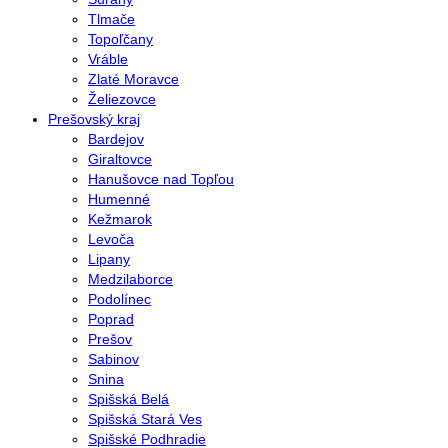
Tlmače
Topoľčany
Vráble
Zlaté Moravce
Želiezovce
Prešovský kraj
Bardejov
Giraltovce
Hanušovce nad Topľou
Humenné
Kežmarok
Levoča
Lipany
Medzilaborce
Podolínec
Poprad
Prešov
Sabinov
Snina
Spišská Belá
Spišská Stará Ves
Spišské Podhradie