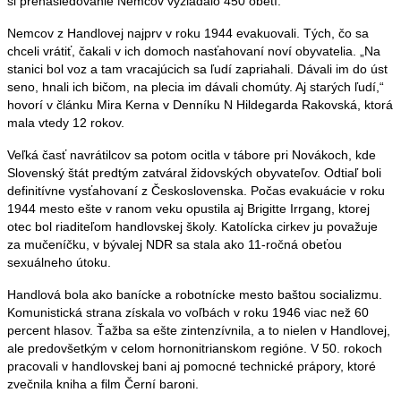
si prenasledovanie Nemcov vyžiadalo 450 obetí.
Nemcov z Handlovej najprv v roku 1944 evakuovali. Tých, čo sa
chceli vrátiť, čakali v ich domoch nasťahovaní noví obyvatelia. „Na
stanici bol voz a tam vracajúcich sa ľudí zapriahali. Dávali im do úst
seno, hnali ich bičom, na plecia im dávali chomúty. Aj starých ľudí,“
hovorí v článku Mira Kerna v Denníku N Hildegarda Rakovská, ktorá
mala vtedy 12 rokov.
Veľká časť navrátilcov sa potom ocitla v tábore pri Novákoch, kde
Slovenský štát predtým zatváral židovských obyvateľov. Odtiaľ boli
definitívne vysťahovaní z Československa. Počas evakuácie v roku
1944 mesto ešte v ranom veku opustila aj Brigitte Irrgang, ktorej
otec bol riaditeľom handlovskej školy. Katolícka cirkev ju považuje
za mučeníčku, v bývalej NDR sa stala ako 11-ročná obeťou
sexuálneho útoku.
Handlová bola ako banícke a robotnícke mesto baštou socializmu.
Komunistická strana získala vo voľbách v roku 1946 viac než 60
percent hlasov. Ťažba sa ešte zintenzívnila, a to nielen v Handlovej,
ale predovšetkým v celom hornonitrianskom regióne. V 50. rokoch
pracovali v handlovskej bani aj pomocné technické prápory, ktoré
zvečnila kniha a film Černí baroni.