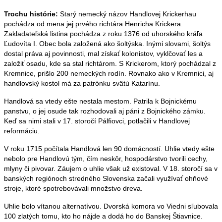
Trochu histórie:
Starý nemecký názov Handlovej Krickerhau
pochádza od mena jej prvého richtára Henricha Krickera.
Zakladateľská listina pochádza z roku 1376 od uhorského kráľa
Ľudovíta I. Obec bola založená ako šoltýska. Inými slovami, šoltýs
dostal práva aj povinnosti, mal získať kolonistov, vyklčovať les a
založiť osadu, kde sa stal richtárom. S Krickerom, ktorý pochádzal z
Kremnice, prišlo 200 nemeckých rodín. Rovnako ako v Kremnici, aj
handlovský kostol má za patrónku svätú Katarínu.
Handlová sa vtedy ešte nestala mestom. Patrila k Bojnickému
panstvu, o jej osude tak rozhodovali aj páni z Bojnického zámku.
Keď sa nimi stali v 17. storočí Pálfiovci, potlačili v Handlovej
reformáciu.
V roku 1715 počítala Handlová len 90 domácností. Uhlie vtedy ešte
nebolo pre Handlovú tým, čím neskôr, hospodárstvo tvorili cechy,
mlyny či pivovar. Záujem o uhlie však už existoval. V 18. storočí sa v
banských regiónoch stredného Slovenska začali využívať ohňové
stroje, ktoré spotrebovávali množstvo dreva.
Uhlie bolo vítanou alternatívou. Dvorská komora vo Viedni sľubovala
100 zlatých tomu, kto ho nájde a dodá ho do Banskej Štiavnice.