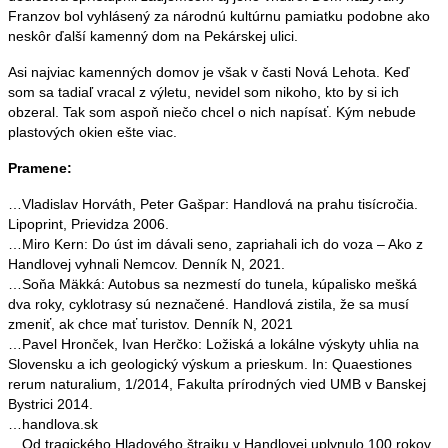
Franzov bol vyhlásený za národnú kultúrnu pamiatku podobne ako
neskôr ďalší kamenný dom na Pekárskej ulici.
Asi najviac kamenných domov je však v časti Nová Lehota. Keď
som sa tadiaľ vracal z výletu, nevidel som nikoho, kto by si ich
obzeral. Tak som aspoň niečo chcel o nich napísať. Kým nebude
plastových okien ešte viac.
Pramene:
…Vladislav Horváth, Peter Gašpar: Handlová na prahu tisícročia.
Lipoprint, Prievidza 2006.
…Miro Kern: Do úst im dávali seno, zapriahali ich do voza – Ako z
Handlovej vyhnali Nemcov. Denník N, 2021.
…Soňa Mäkká: Autobus sa nezmestí do tunela, kúpalisko mešká
dva roky, cyklotrasy sú neznačené. Handlová zistila, že sa musí
zmeniť, ak chce mať turistov. Denník N, 2021
…Pavel Hronček, Ivan Herčko: Ložiská a lokálne výskyty uhlia na
Slovensku a ich geologický výskum a prieskum. In: Quaestiones
rerum naturalium, 1/2014, Fakulta prírodných vied UMB v Banskej
Bystrici 2014.
…handlova.sk
…Od tragického Hladového štrajku v Handlovej uplynulo 100 rokov.