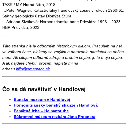
TASR / MY Horná Nitra, 2018.
…Peter Wagner: Katastrofálny handlovský zosuv v rokoch 1960-61.
Štátny geologický ústav Dionýza Štúra
…Adriana Siváková: Hornonitrianske bane Prievidza 1996 – 2023.
HBP Prievidza, 2023.
Táto stránka nie je odborným historickým dielom. Pracujem na nej
vo voľnom čase, niekedy sa zmýlim a datovanie pamiatok sa občas
mení. Ak citujem odborné zdroje a urobím chybu, je to moja chyba.
A ak nájdete chybu, prosím, napíšte mi na
adresu
jfilip@omestach.sk
.
Čo sa dá navštíviť v Handlovej
Banské múzeum v Handlovej
Hornonitriansky banský skanzen Handlová
Pamätná izba – Heimatstube
Súkromné múzeum rezbára Jána Procnera