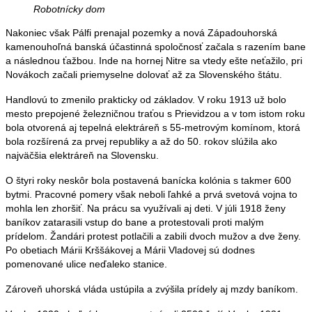
Robotnícky dom
Nakoniec však Pálfi prenajal pozemky a nová Západouhorská
kamenouhoľná banská účastinná spoločnosť začala s razením bane
a následnou ťažbou. Inde na hornej Nitre sa vtedy ešte neťažilo, pri
Novákoch začali priemyselne dolovať až za Slovenského štátu.
Handlovú to zmenilo prakticky od základov. V roku 1913 už bolo
mesto prepojené železničnou traťou s Prievidzou a v tom istom roku
bola otvorená aj tepelná elektráreň s 55-metrovým komínom, ktorá
bola rozšírená za prvej republiky a až do 50. rokov slúžila ako
najväčšia elektráreň na Slovensku.
O štyri roky neskôr bola postavená banícka kolónia s takmer 600
bytmi. Pracovné pomery však neboli ľahké a prvá svetová vojna to
mohla len zhoršiť. Na prácu sa využívali aj deti. V júli 1918 ženy
baníkov zatarasili vstup do bane a protestovali proti malým
prídelom. Žandári protest potlačili a zabili dvoch mužov a dve ženy.
Po obetiach Márii Krššákovej a Márii Vladovej sú dodnes
pomenované ulice neďaleko stanice.
Zároveň uhorská vláda ustúpila a zvýšila prídely aj mzdy baníkom.