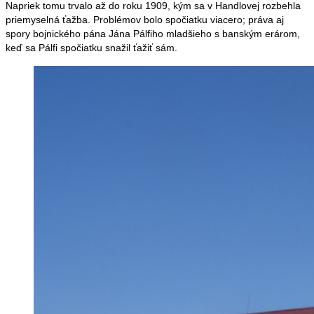
Napriek tomu trvalo až do roku 1909, kým sa v Handlovej rozbehla
priemyselná ťažba. Problémov bolo spočiatku viacero; práva aj
spory bojnického pána Jána Pálfiho mladšieho s banským erárom,
keď sa Pálfi spočiatku snažil ťažiť sám.