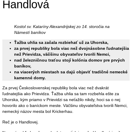
Handlová
Kostol sv. Kataríny Alexandrijskej zo 14. storočia na
Námestí baníkov
Ťažba uhlia sa začala rozbiehať už za Uhorska,
za prvej republiky bola viac než dvojnásobne ľudnatejšia
než Prievidza, väčšinu obyvateľov tvorili Nemci,
nad železničnou traťou stojí kolónia domov pre prvých
baníkov,
na viacerých miestach sa dajú objaviť tradičné nemecké
kamenné domy.
Za prvej Československej republiky bola viac než dvakrát
ľudnatejšia ako Prievidza. Ťažba uhlia sa tam rozbehla ešte za
Uhorska, kým priamo v Prievidzi sa neťažilo nikdy, hoci sa o nej
hovorilo ako o baníckom meste. Väčšinu obyvateľstva tvorili Nemci,
nemecký názov mesta bol Krickerhau.
Reč je o Handlovej.