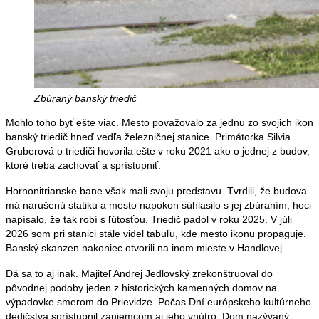
Zbúraný banský triedič
Mohlo toho byť ešte viac. Mesto považovalo za jednu zo svojich ikon
banský triedič hneď vedľa železničnej stanice. Primátorka Silvia
Gruberová o triediči hovorila ešte v roku 2021 ako o jednej z budov,
ktoré treba zachovať a sprístupniť.
Hornonitrianske bane však mali svoju predstavu. Tvrdili, že budova
má narušenú statiku a mesto napokon súhlasilo s jej zbúraním, hoci
napísalo, že tak robí s ľútosťou. Triedič padol v roku 2025. V júli
2026 som pri stanici stále videl tabuľu, kde mesto ikonu propaguje.
Banský skanzen nakoniec otvorili na inom mieste v Handlovej.
Dá sa to aj inak. Majiteľ Andrej Jedlovský zrekonštruoval do
pôvodnej podoby jeden z historických kamenných domov na
výpadovke smerom do Prievidze. Počas Dní európskeho kultúrneho
dedičstva sprístupnil záujemcom aj jeho vnútro. Dom nazývaný