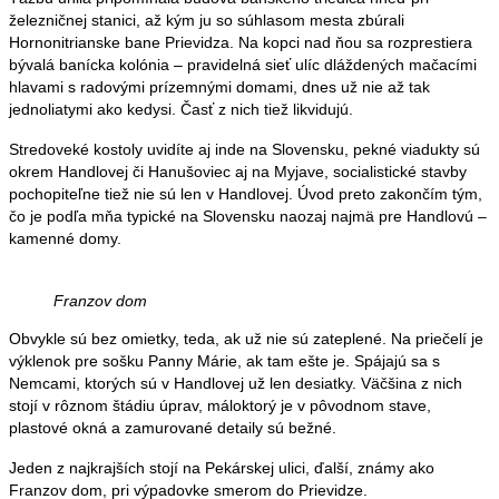
železničnej stanici, až kým ju so súhlasom mesta zbúrali
Hornonitrianske bane Prievidza. Na kopci nad ňou sa rozprestiera
bývalá banícka kolónia – pravidelná sieť ulíc dláždených mačacími
hlavami s radovými prízemnými domami, dnes už nie až tak
jednoliatymi ako kedysi. Časť z nich tiež likvidujú.
Stredoveké kostoly uvidíte aj inde na Slovensku, pekné viadukty sú
okrem Handlovej či Hanušoviec aj na Myjave, socialistické stavby
pochopiteľne tiež nie sú len v Handlovej. Úvod preto zakončím tým,
čo je podľa mňa typické na Slovensku naozaj najmä pre Handlovú –
kamenné domy.
Franzov dom
Obvykle sú bez omietky, teda, ak už nie sú zateplené. Na priečelí je
výklenok pre sošku Panny Márie, ak tam ešte je. Spájajú sa s
Nemcami, ktorých sú v Handlovej už len desiatky. Väčšina z nich
stojí v rôznom štádiu úprav, máloktorý je v pôvodnom stave,
plastové okná a zamurované detaily sú bežné.
Jeden z najkrajších stojí na Pekárskej ulici, ďalší, známy ako
Franzov dom, pri výpadovke smerom do Prievidze.