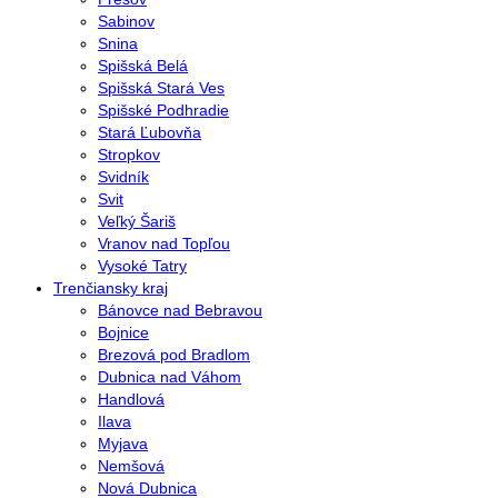
Sabinov
Snina
Spišská Belá
Spišská Stará Ves
Spišské Podhradie
Stará Ľubovňa
Stropkov
Svidník
Svit
Veľký Šariš
Vranov nad Topľou
Vysoké Tatry
Trenčiansky kraj
Bánovce nad Bebravou
Bojnice
Brezová pod Bradlom
Dubnica nad Váhom
Handlová
Ilava
Myjava
Nemšová
Nová Dubnica