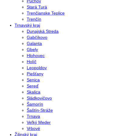
Púchov
Stará Turá
Trenčianske Teplice
Trenčín
Trnavský kraj
Dunajská Streda
Gabčíkovo
Galanta
Gbely
Hlohovec
Holíč
Leopoldov
Piešťany
Senica
Sereď
Skalica
Sládkovičovo
Šamorín
Šaštín-Stráže
Trnava
Veľký Meder
Vrbové
Žilinský kraj