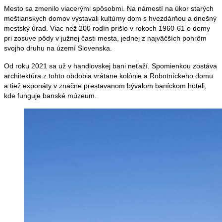
Mesto sa zmenilo viacerými spôsobmi. Na námestí na úkor starých
meštianskych domov vystavali kultúrny dom s hvezdárňou a dnešný
mestský úrad. Viac než 200 rodín prišlo v rokoch 1960-61 o domy
pri zosuve pôdy v južnej časti mesta, jednej z najväčších pohrôm
svojho druhu na území Slovenska.
Od roku 2021 sa už v handlovskej bani neťaží. Spomienkou zostáva
architektúra z tohto obdobia vrátane kolónie a Robotníckeho domu
a tiež exponáty v značne prestavanom bývalom baníckom hoteli,
kde funguje banské múzeum.