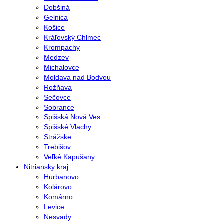
Dobšiná
Gelnica
Košice
Kráľovský Chlmec
Krompachy
Medzev
Michalovce
Moldava nad Bodvou
Rožňava
Sečovce
Sobrance
Spišská Nová Ves
Spišské Vlachy
Strážske
Trebišov
Veľké Kapušany
Nitriansky kraj
Hurbanovo
Kolárovo
Komárno
Levice
Nesvady