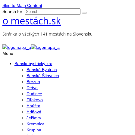
Skip to Main Content
Search for:
o mestách.sk
Stránka o všetkých 141 mestách na Slovensku
Menu
Banskobystrický kraj
Banská Bystrica
Banská Štiavnica
Brezno
Detva
Dudince
Fiľakovo
Hnúšťa
Hriňová
Jelšava
Kremnica
Krupina