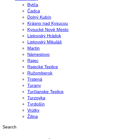
Bytča
Čadca
Dolný Kubín
Krásno nad Kysucou
Kysucké Nové Mesto
Liptovský Hrádok
Liptovský Mikuláš
Martin
Námestovo
Rajec
Rajecké Teplice
Ružomberok
Trstená
Turany
Turčianske Teplice
Turzovka
Tvrdošín
Vrútky
Žilina
Search