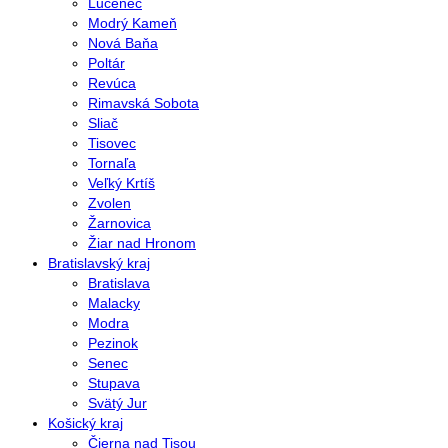
Lučenec
Modrý Kameň
Nová Baňa
Poltár
Revúca
Rimavská Sobota
Sliač
Tisovec
Tornaľa
Veľký Krtíš
Zvolen
Žarnovica
Žiar nad Hronom
Bratislavský kraj
Bratislava
Malacky
Modra
Pezinok
Senec
Stupava
Svätý Jur
Košický kraj
Čierna nad Tisou