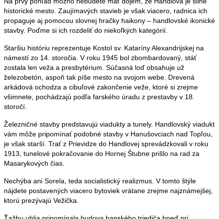
Na prvý pohľad možno nebudete mať dojem, že Handlová je silne
historické mesto. Zaujímavých stavieb je však viacero, radnica ich
propaguje aj pomocou slovnej hračky haikony – handlovské ikonické
stavby. Poďme si ich rozdeliť do niekoľkých kategórií.
Staršiu históriu reprezentuje Kostol sv. Kataríny Alexandrijskej na
námestí zo 14. storočia. V roku 1945 bol zbombardovaný, stáť
zostala len veža a presbytérium. Súčasná loď obsahuje už
železobetón, aspoň tak píše mesto na svojom webe. Drevená
arkádová ochodza a cibuľové zakončenie veže, ktoré si zrejme
všimnete, pochádzajú podľa farského úradu z prestavby v 18.
storočí.
Železničné stavby predstavujú viadukty a tunely. Handlovský viadukt
vám môže pripomínať podobné stavby v Hanušovciach nad Topľou,
je však starší. Trať z Prievidze do Handlovej sprevádzkovali v roku
1913, tunelové pokračovanie do Hornej Štubne prišlo na rad za
Masarykových čias.
Nechýba ani Sorela, teda socialistický realizmus. V tomto štýle
nájdete postavených viacero bytoviek vrátane zrejme najznámejšej,
ktorú prezývajú Vežička.
Ťažbu uhlia pripomínala budova banského triediča hneď pri