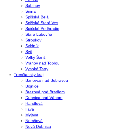
Sabinov
Snina
Spišská Belá
Spišská Stará Ves
Spišské Podhradie
Stará Ľubovňa
Stropkov
Svidník
Svit
Veľký Šariš
Vranov nad Topľou
Vysoké Tatry
Trenčiansky kraj
Bánovce nad Bebravou
Bojnice
Brezová pod Bradlom
Dubnica nad Váhom
Handlová
Ilava
Myjava
Nemšová
Nová Dubnica