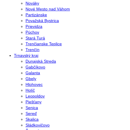
Nováky
Nové Mesto nad Váhom
Partizánske
Považská Bystrica
Prievidza
Púchov
Stará Turá
Trenčianske Teplice
Trenčín
Trnavský kraj
Dunajská Streda
Gabčíkovo
Galanta
Gbely
Hlohovec
Holíč
Leopoldov
Piešťany
Senica
Sereď
Skalica
Sládkovičovo