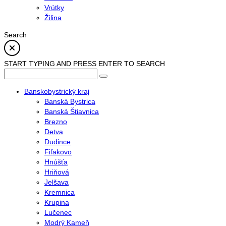
Vrútky
Žilina
Search
START TYPING AND PRESS ENTER TO SEARCH
Banskobystrický kraj
Banská Bystrica
Banská Štiavnica
Brezno
Detva
Dudince
Fiľakovo
Hnúšťa
Hriňová
Jelšava
Kremnica
Krupina
Lučenec
Modrý Kameň