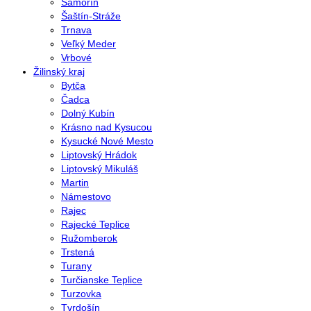
Šamorín
Šaštín-Stráže
Trnava
Veľký Meder
Vrbové
Žilinský kraj
Bytča
Čadca
Dolný Kubín
Krásno nad Kysucou
Kysucké Nové Mesto
Liptovský Hrádok
Liptovský Mikuláš
Martin
Námestovo
Rajec
Rajecké Teplice
Ružomberok
Trstená
Turany
Turčianske Teplice
Turzovka
Tvrdošín