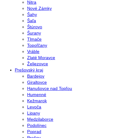
Nitra
Nové Zámky
Šahy
Šaľa
Štúrovo
Šurany
Tlmače
Topoľčany
Vráble
Zlaté Moravce
Želiezovce
Prešovský kraj
Bardejov
Giraltovce
Hanušovce nad Topľou
Humenné
Kežmarok
Levoča
Lipany
Medzilaborce
Podolínec
Poprad
Prešov