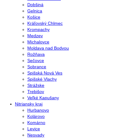
Dobšiná
Gelnica
Košice
Kráľovský Chlmec
Krompachy
Medzev
Michalovce
Moldava nad Bodvou
Rožňava
Sečovce
Sobrance
Spišská Nová Ves
Spišské Vlachy
Strážske
Trebišov
Veľké Kapušany
Nitriansky kraj
Hurbanovo
Kolárovo
Komárno
Levice
Nesvady