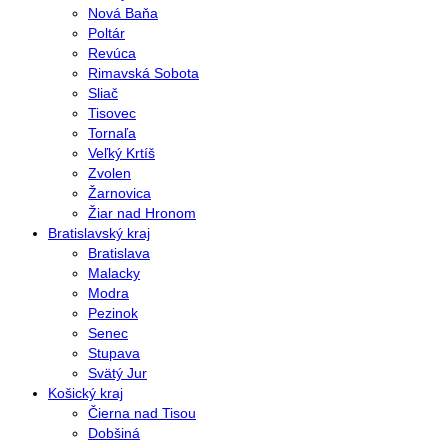
Nová Baňa
Poltár
Revúca
Rimavská Sobota
Sliač
Tisovec
Tornaľa
Veľký Krtíš
Zvolen
Žarnovica
Žiar nad Hronom
Bratislavský kraj
Bratislava
Malacky
Modra
Pezinok
Senec
Stupava
Svätý Jur
Košický kraj
Čierna nad Tisou
Dobšiná