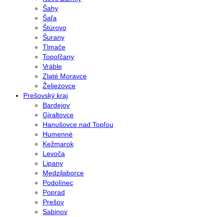
Šahy
Šaľa
Štúrovo
Šurany
Tlmače
Topoľčany
Vráble
Zlaté Moravce
Želiezovce
Prešovský kraj
Bardejov
Giraltovce
Hanušovce nad Topľou
Humenné
Kežmarok
Levoča
Lipany
Medzilaborce
Podolínec
Poprad
Prešov
Sabinov