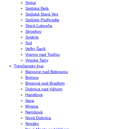
Snina
Spišská Belá
Spišská Stará Ves
Spišské Podhradie
Stará Ľubovňa
Stropkov
Svidník
Svit
Veľký Šariš
Vranov nad Topľou
Vysoké Tatry
Trenčiansky kraj
Bánovce nad Bebravou
Bojnice
Brezová pod Bradlom
Dubnica nad Váhom
Handlová
Ilava
Myjava
Nemšová
Nová Dubnica
Nováky