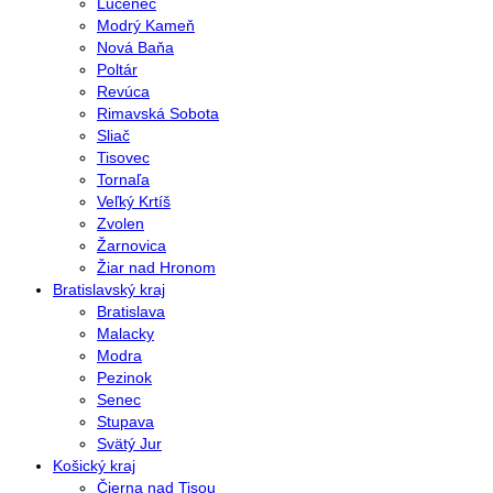
Lučenec
Modrý Kameň
Nová Baňa
Poltár
Revúca
Rimavská Sobota
Sliač
Tisovec
Tornaľa
Veľký Krtíš
Zvolen
Žarnovica
Žiar nad Hronom
Bratislavský kraj
Bratislava
Malacky
Modra
Pezinok
Senec
Stupava
Svätý Jur
Košický kraj
Čierna nad Tisou