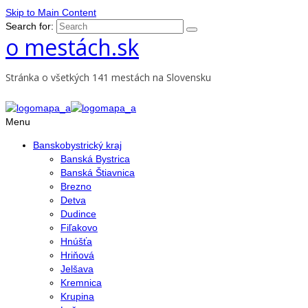
Skip to Main Content
Search for:
o mestách.sk
Stránka o všetkých 141 mestách na Slovensku
Menu
Banskobystrický kraj
Banská Bystrica
Banská Štiavnica
Brezno
Detva
Dudince
Fiľakovo
Hnúšťa
Hriňová
Jelšava
Kremnica
Krupina