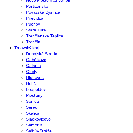
Nové Mesto nad Váhom
Partizánske
Považská Bystrica
Prievidza
Púchov
Stará Turá
Trenčianske Teplice
Trenčín
Trnavský kraj
Dunajská Streda
Gabčíkovo
Galanta
Gbely
Hlohovec
Holíč
Leopoldov
Piešťany
Senica
Sereď
Skalica
Sládkovičovo
Šamorín
Šaštín-Stráže