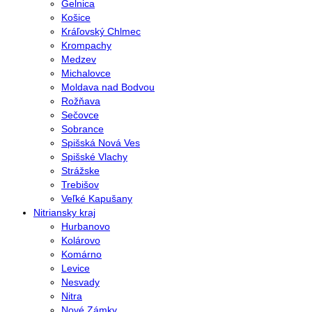
Gelnica
Košice
Kráľovský Chlmec
Krompachy
Medzev
Michalovce
Moldava nad Bodvou
Rožňava
Sečovce
Sobrance
Spišská Nová Ves
Spišské Vlachy
Strážske
Trebišov
Veľké Kapušany
Nitriansky kraj
Hurbanovo
Kolárovo
Komárno
Levice
Nesvady
Nitra
Nové Zámky