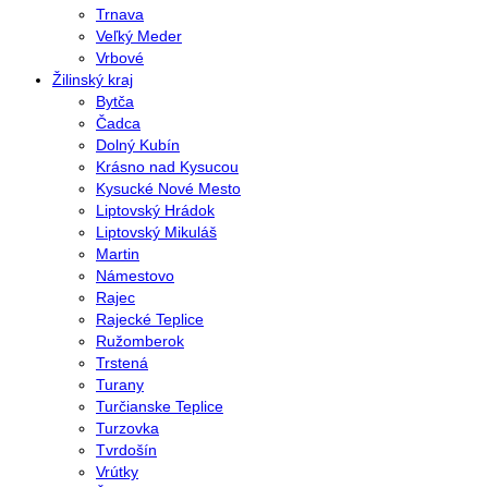
Trnava
Veľký Meder
Vrbové
Žilinský kraj
Bytča
Čadca
Dolný Kubín
Krásno nad Kysucou
Kysucké Nové Mesto
Liptovský Hrádok
Liptovský Mikuláš
Martin
Námestovo
Rajec
Rajecké Teplice
Ružomberok
Trstená
Turany
Turčianske Teplice
Turzovka
Tvrdošín
Vrútky