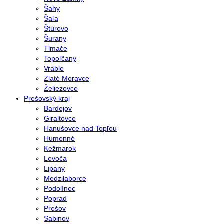
Šahy
Šaľa
Štúrovo
Šurany
Tlmače
Topoľčany
Vráble
Zlaté Moravce
Želiezovce
Prešovský kraj
Bardejov
Giraltovce
Hanušovce nad Topľou
Humenné
Kežmarok
Levoča
Lipany
Medzilaborce
Podolínec
Poprad
Prešov
Sabinov