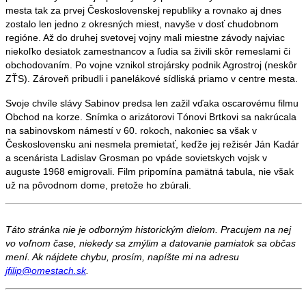
mesta tak za prvej Československej republiky a rovnako aj dnes
zostalo len jedno z okresných miest, navyše v dosť chudobnom
regióne. Až do druhej svetovej vojny mali miestne závody najviac
niekoľko desiatok zamestnancov a ľudia sa živili skôr remeslami či
obchodovaním. Po vojne vznikol strojársky podnik Agrostroj (neskôr
ZŤS). Zároveň pribudli i panelákové sídliská priamo v centre mesta.
Svoje chvíle slávy Sabinov predsa len zažil vďaka oscarovému filmu
Obchod na korze. Snímka o arizátorovi Tónovi Brtkovi sa nakrúcala
na sabinovskom námestí v 60. rokoch, nakoniec sa však v
Československu ani nesmela premietať, keďže jej režisér Ján Kadár
a scenárista Ladislav Grosman po vpáde sovietskych vojsk v
auguste 1968 emigrovali. Film pripomína pamätná tabula, nie však
už na pôvodnom dome, pretože ho zbúrali.
Táto stránka nie je odborným historickým dielom. Pracujem na nej
vo voľnom čase, niekedy sa zmýlim a datovanie pamiatok sa občas
mení. Ak nájdete chybu, prosím, napíšte mi na adresu
jfilip@omestach.sk
.