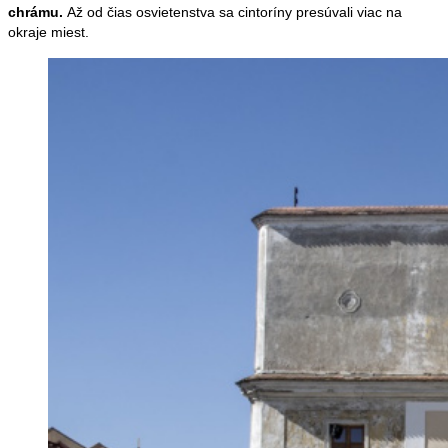
chrámu.
Až od čias osvietenstva sa cintoríny presúvali viac na
okraje miest.