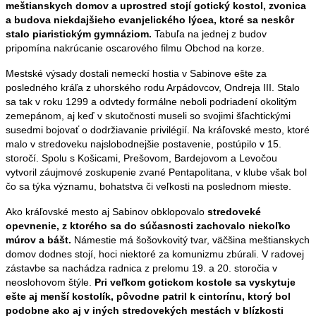
meštianskych domov a uprostred stojí gotický kostol, zvonica
a budova niekdajšieho evanjelického lýcea, ktoré sa neskôr
stalo piaristickým gymnáziom.
Tabuľa na jednej z budov
pripomína nakrúcanie oscarového filmu Obchod na korze.
Mestské výsady dostali nemeckí hostia v Sabinove ešte za
posledného kráľa z uhorského rodu Arpádovcov, Ondreja III. Stalo
sa tak v roku 1299 a odvtedy formálne neboli podriadení okolitým
zemepánom, aj keď v skutočnosti museli so svojimi šľachtickými
susedmi bojovať o dodržiavanie privilégií. Na kráľovské mesto, ktoré
malo v stredoveku najslobodnejšie postavenie, postúpilo v 15.
storočí. Spolu s Košicami, Prešovom, Bardejovom a Levočou
vytvoril záujmové zoskupenie zvané Pentapolitana, v klube však bol
čo sa týka významu, bohatstva či veľkosti na poslednom mieste.
Ako kráľovské mesto aj Sabinov obklopovalo
stredoveké
opevnenie, z ktorého sa do súčasnosti zachovalo niekoľko
múrov a bášt.
Námestie má šošovkovitý tvar, väčšina meštianskych
domov dodnes stojí, hoci niektoré za komunizmu zbúrali. V radovej
zástavbe sa nachádza radnica z prelomu 19. a 20. storočia v
neoslohovom štýle.
Pri veľkom gotickom kostole sa vyskytuje
ešte aj menší kostolík, pôvodne patril k cintorínu, ktorý bol
podobne ako aj v iných stredovekých mestách v blízkosti