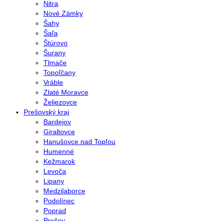
Nitra
Nové Zámky
Šahy
Šaľa
Štúrovo
Šurany
Tlmače
Topoľčany
Vráble
Zlaté Moravce
Želiezovce
Prešovský kraj
Bardejov
Giraltovce
Hanušovce nad Topľou
Humenné
Kežmarok
Levoča
Lipany
Medzilaborce
Podolínec
Poprad
Prešov