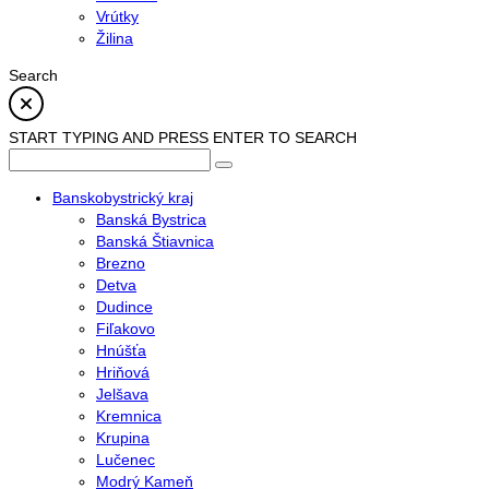
Vrútky
Žilina
Search
START TYPING AND PRESS ENTER TO SEARCH
Banskobystrický kraj
Banská Bystrica
Banská Štiavnica
Brezno
Detva
Dudince
Fiľakovo
Hnúšťa
Hriňová
Jelšava
Kremnica
Krupina
Lučenec
Modrý Kameň