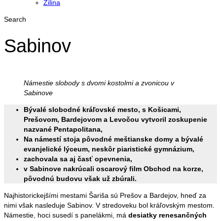
Žilina
Search
Sabinov
Námestie slobody s dvomi kostolmi a zvonicou v
Sabinove
Bývalé slobodné kráľovské mesto, s Košicami,
Prešovom, Bardejovom a Levočou vytvoril zoskupenie
nazvané Pentapolitana,
Na námestí stoja pôvodné meštianske domy a bývalé
evanjelické lýceum, neskôr piaristické gymnázium,
zachovala sa aj časť opevnenia,
v Sabinove nakrúcali oscarový film Obchod na korze,
pôvodnú budovu však už zbúrali.
Najhistorickejšími mestami Šariša sú Prešov a Bardejov, hneď za
nimi však nasleduje Sabinov. V stredoveku bol kráľovským mestom.
Námestie, hoci susedí s panelákmi, má
desiatky renesančných