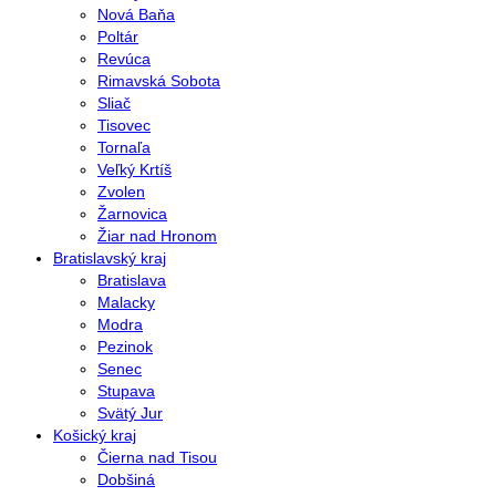
Nová Baňa
Poltár
Revúca
Rimavská Sobota
Sliač
Tisovec
Tornaľa
Veľký Krtíš
Zvolen
Žarnovica
Žiar nad Hronom
Bratislavský kraj
Bratislava
Malacky
Modra
Pezinok
Senec
Stupava
Svätý Jur
Košický kraj
Čierna nad Tisou
Dobšiná