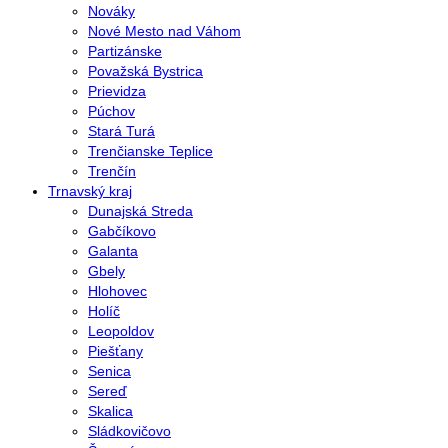
Nováky
Nové Mesto nad Váhom
Partizánske
Považská Bystrica
Prievidza
Púchov
Stará Turá
Trenčianske Teplice
Trenčín
Trnavský kraj
Dunajská Streda
Gabčíkovo
Galanta
Gbely
Hlohovec
Holíč
Leopoldov
Piešťany
Senica
Sereď
Skalica
Sládkovičovo