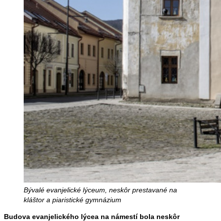
Bývalé evanjelické lýceum, neskôr prestavané na
kláštor a piaristické gymnázium
Budova evanjelického lýcea na námestí bola neskôr