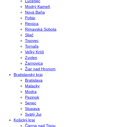
Lučenec
Modrý Kameň
Nová Baňa
Poltár
Revúca
Rimavská Sobota
Sliač
Tisovec
Tornaľa
Veľký Krtíš
Zvolen
Žarnovica
Žiar nad Hronom
Bratislavský kraj
Bratislava
Malacky
Modra
Pezinok
Senec
Stupava
Svätý Jur
Košický kraj
Čierna nad Tisou