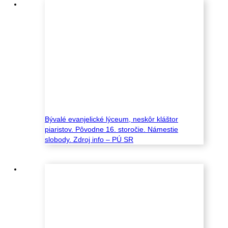
Bývalé evanjelické lýceum, neskôr kláštor
piaristov. Pôvodne 16. storočie. Námestie
slobody. Zdroj info – PÚ SR