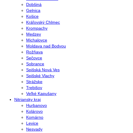
Dobšiná
Gelnica
Košice
Kráľovský Chlmec
Krompachy
Medzev
Michalovce
Moldava nad Bodvou
Rožňava
Sečovce
Sobrance
Spišská Nová Ves
Spišské Vlachy
Strážske
Trebišov
Veľké Kapušany
Nitriansky kraj
Hurbanovo
Kolárovo
Komárno
Levice
Nesvady