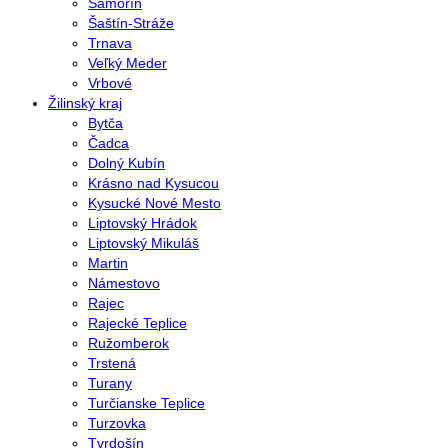
Šamorín
Šaštín-Stráže
Trnava
Veľký Meder
Vrbové
Žilinský kraj
Bytča
Čadca
Dolný Kubín
Krásno nad Kysucou
Kysucké Nové Mesto
Liptovský Hrádok
Liptovský Mikuláš
Martin
Námestovo
Rajec
Rajecké Teplice
Ružomberok
Trstená
Turany
Turčianske Teplice
Turzovka
Tvrdošín