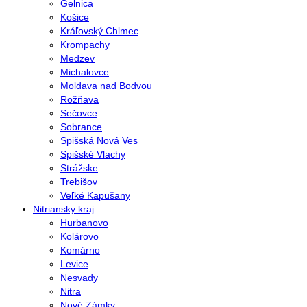
Gelnica
Košice
Kráľovský Chlmec
Krompachy
Medzev
Michalovce
Moldava nad Bodvou
Rožňava
Sečovce
Sobrance
Spišská Nová Ves
Spišské Vlachy
Strážske
Trebišov
Veľké Kapušany
Nitriansky kraj
Hurbanovo
Kolárovo
Komárno
Levice
Nesvady
Nitra
Nové Zámky