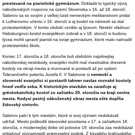
prestavaná na piaristické gymnázium
. Dokladá to typický vývoj
náboženských rozporov na území Slovenska v 16. až 18. storočí.
Sabinov sa so svojím z veľkej časti nemeckým meštianstvom pridal
k Lutherovmu učeniu v 16. storočí a aj kostol na námestí sa stal
protestantským. V tomto období vzniklo aj lýceum. Neskôr vládnuci
Habsburgovci kostol evanjelikom zobrali a v 18. storočí si budovu
lýcea mohli upraviť piaristi na svoje gymnázium, ktoré malo nahradiť
protestantskú školu.
Koniec 17. storočia a 18. storočie boli obdobím najsilnejšej
náboženskej neslobody, evanjelici mohli mať maximálne drevené
kostoly na okraji mesta a murované si postavili až po vydaní
Tolerančného patentu Jozefa II. V Sabinove si
nemeckí a
slovenskí evanjelici si postavili takmer navlas rovnaké kostoly
hneď vedľa seba.
K historickým stavbám sa zaraďuje aj
gréckokatolícky kostol zo začiatku 20. storočia na kraji centra
mesta. Kedysi pestrý náboženský obraz mesta ešte dopĺňa
židovský cintorín.
Sabinov patrí k tým mestám, ktoré si svoj význam nedokázali
udržať. Mesto poškodili stavovské povstania v 17. a začiatkom 18.
storočia, v modernejšej dobe od polovice 19. storočia zas nedokázal
pritiahnuť významnejší priemyselný podnik. Z bývalého kráľovského