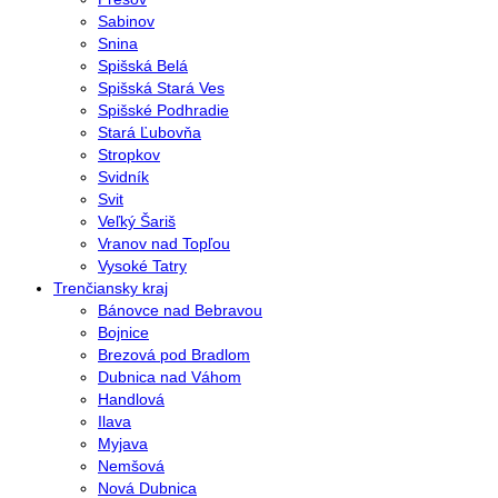
Sabinov
Snina
Spišská Belá
Spišská Stará Ves
Spišské Podhradie
Stará Ľubovňa
Stropkov
Svidník
Svit
Veľký Šariš
Vranov nad Topľou
Vysoké Tatry
Trenčiansky kraj
Bánovce nad Bebravou
Bojnice
Brezová pod Bradlom
Dubnica nad Váhom
Handlová
Ilava
Myjava
Nemšová
Nová Dubnica