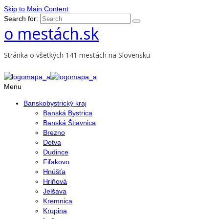
Skip to Main Content
Search for:
o mestách.sk
Stránka o všetkých 141 mestách na Slovensku
Menu
Banskobystrický kraj
Banská Bystrica
Banská Štiavnica
Brezno
Detva
Dudince
Fiľakovo
Hnúšťa
Hriňová
Jelšava
Kremnica
Krupina