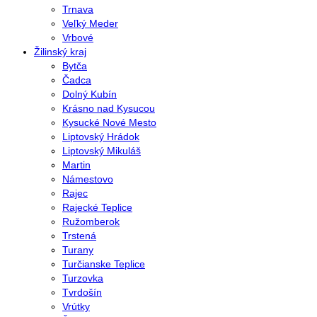
Trnava
Veľký Meder
Vrbové
Žilinský kraj
Bytča
Čadca
Dolný Kubín
Krásno nad Kysucou
Kysucké Nové Mesto
Liptovský Hrádok
Liptovský Mikuláš
Martin
Námestovo
Rajec
Rajecké Teplice
Ružomberok
Trstená
Turany
Turčianske Teplice
Turzovka
Tvrdošín
Vrútky