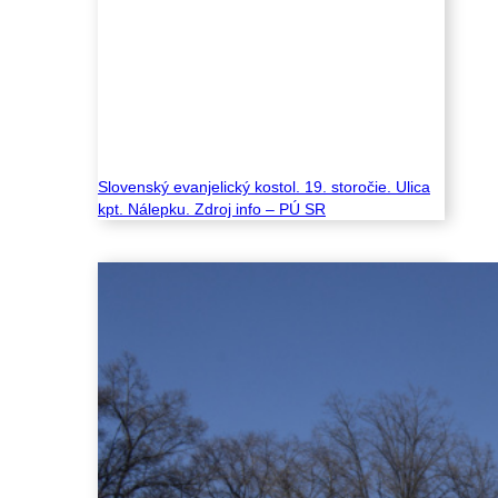
Slovenský evanjelický kostol. 19. storočie. Ulica
kpt. Nálepku. Zdroj info – PÚ SR