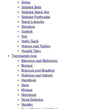
Snina
Spišská Belá
Spišská Stará Ves
Spišské Podhradie
Stará Ľubovňa
Stropkov
Svidník
Svit
Veľký Šariš
Vranov nad Topľou
Vysoké Tatry
Trenčiansky kraj
Bánovce nad Bebravou
Bojnice
Brezová pod Bradlom
Dubnica nad Váhom
Handlová
Ilava
Myjava
Nemšová
Nová Dubnica
Nováky