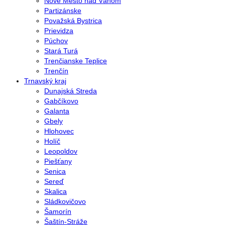
Nové Mesto nad Váhom
Partizánske
Považská Bystrica
Prievidza
Púchov
Stará Turá
Trenčianske Teplice
Trenčín
Trnavský kraj
Dunajská Streda
Gabčíkovo
Galanta
Gbely
Hlohovec
Holíč
Leopoldov
Piešťany
Senica
Sereď
Skalica
Sládkovičovo
Šamorín
Šaštín-Stráže