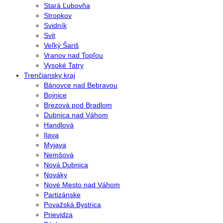
Stará Ľubovňa
Stropkov
Svidník
Svit
Veľký Šariš
Vranov nad Topľou
Vysoké Tatry
Trenčiansky kraj
Bánovce nad Bebravou
Bojnice
Brezová pod Bradlom
Dubnica nad Váhom
Handlová
Ilava
Myjava
Nemšová
Nová Dubnica
Nováky
Nové Mesto nad Váhom
Partizánske
Považská Bystrica
Prievidza