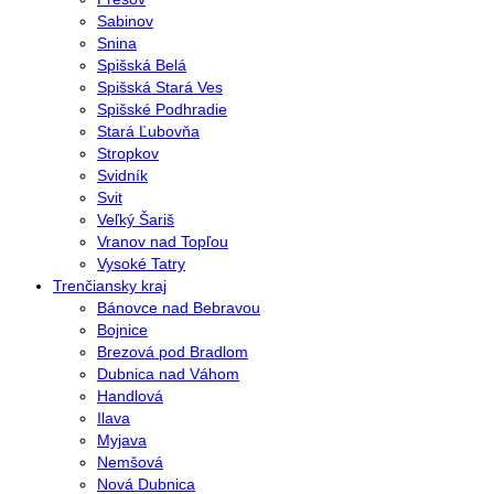
Sabinov
Snina
Spišská Belá
Spišská Stará Ves
Spišské Podhradie
Stará Ľubovňa
Stropkov
Svidník
Svit
Veľký Šariš
Vranov nad Topľou
Vysoké Tatry
Trenčiansky kraj
Bánovce nad Bebravou
Bojnice
Brezová pod Bradlom
Dubnica nad Váhom
Handlová
Ilava
Myjava
Nemšová
Nová Dubnica