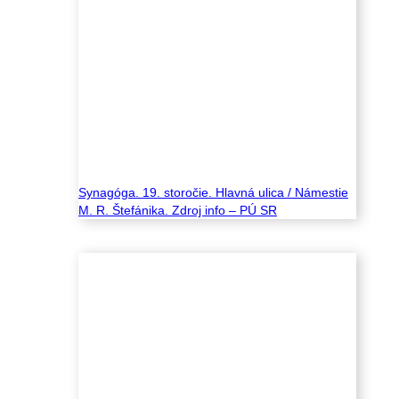
Synagóga. 19. storočie. Hlavná ulica / Námestie
M. R. Štefánika. Zdroj info – PÚ SR