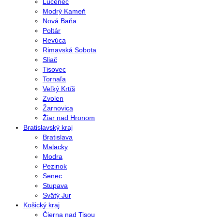
Lučenec
Modrý Kameň
Nová Baňa
Poltár
Revúca
Rimavská Sobota
Sliač
Tisovec
Tornaľa
Veľký Krtíš
Zvolen
Žarnovica
Žiar nad Hronom
Bratislavský kraj
Bratislava
Malacky
Modra
Pezinok
Senec
Stupava
Svätý Jur
Košický kraj
Čierna nad Tisou