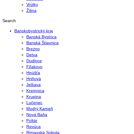
Vrútky
Žilina
Search
Banskobystrický kraj
Banská Bystrica
Banská Štiavnica
Brezno
Detva
Dudince
Fiľakovo
Hnúšťa
Hriňová
Jelšava
Kremnica
Krupina
Lučenec
Modrý Kameň
Nová Baňa
Poltár
Revúca
Rimavská Sobota