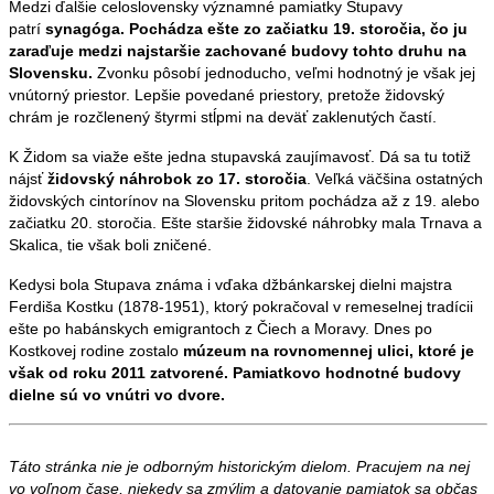
Medzi ďalšie celoslovensky významné pamiatky Stupavy
patrí
synagóga. Pochádza ešte zo začiatku 19. storočia, čo ju
zaraďuje medzi najstaršie zachované budovy tohto druhu na
Slovensku.
Zvonku pôsobí jednoducho, veľmi hodnotný je však jej
vnútorný priestor. Lepšie povedané priestory, pretože židovský
chrám je rozčlenený štyrmi stĺpmi na deväť zaklenutých častí.
K Židom sa viaže ešte jedna stupavská zaujímavosť. Dá sa tu totiž
nájsť
židovský náhrobok zo 17. storočia
. Veľká väčšina ostatných
židovských cintorínov na Slovensku pritom pochádza až z 19. alebo
začiatku 20. storočia. Ešte staršie židovské náhrobky mala Trnava a
Skalica, tie však boli zničené.
Kedysi bola Stupava známa i vďaka džbánkarskej dielni majstra
Ferdiša Kostku (1878-1951), ktorý pokračoval v remeselnej tradícii
ešte po habánskych emigrantoch z Čiech a Moravy. Dnes po
Kostkovej rodine zostalo
múzeum na rovnomennej ulici, ktoré je
však od roku 2011 zatvorené. Pamiatkovo hodnotné budovy
dielne sú vo vnútri vo dvore.
Táto stránka nie je odborným historickým dielom. Pracujem na nej
vo voľnom čase, niekedy sa zmýlim a datovanie pamiatok sa občas