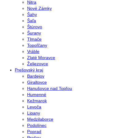
Nitra
Nové Zámky
Šahy
Šaľa
Štúrovo
Šurany
Tlmače
Topoľčany
Vráble
Zlaté Moravce
Želiezovce
Prešovský kraj
Bardejov
Giraltovce
Hanušovce nad Topľou
Humenné
Kežmarok
Levoča
Lipany
Medzilaborce
Podolínec
Poprad
Prešov