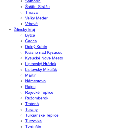
Šamorín
Šaštín-Stráže
Trnava
Veľký Meder
Vrbové
Žilinský kraj
Bytča
Čadca
Dolný Kubín
Krásno nad Kysucou
Kysucké Nové Mesto
Liptovský Hrádok
Liptovský Mikuláš
Martin
Námestovo
Rajec
Rajecké Teplice
Ružomberok
Trstená
Turany
Turčianske Teplice
Turzovka
Tvrdošín