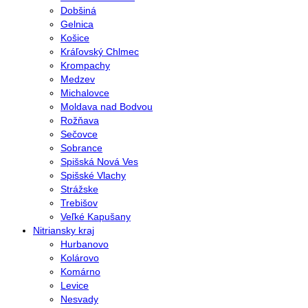
Dobšiná
Gelnica
Košice
Kráľovský Chlmec
Krompachy
Medzev
Michalovce
Moldava nad Bodvou
Rožňava
Sečovce
Sobrance
Spišská Nová Ves
Spišské Vlachy
Strážske
Trebišov
Veľké Kapušany
Nitriansky kraj
Hurbanovo
Kolárovo
Komárno
Levice
Nesvady