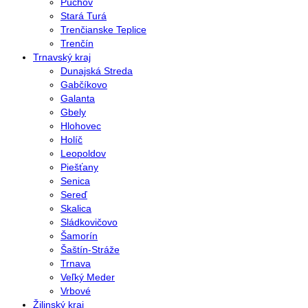
Púchov
Stará Turá
Trenčianske Teplice
Trenčín
Trnavský kraj
Dunajská Streda
Gabčíkovo
Galanta
Gbely
Hlohovec
Holíč
Leopoldov
Piešťany
Senica
Sereď
Skalica
Sládkovičovo
Šamorín
Šaštín-Stráže
Trnava
Veľký Meder
Vrbové
Žilinský kraj