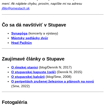
mení. Ak nájdete chybu, prosím, napíšte mi na adresu
jfilip@omestach.sk
.
Čo sa dá navštíviť v Stupave
Synagóga
(koncerty a výstavy)
Mástsky sedlácky dvúr
Hrad Pajštún
Zaujímavé články o Stupave
O rímskej stanici
(blog/Denník N, 2017)
O stupavskej kapuste (zelé)
(Denník N, 2015)
O stupavskej kalvárii
(blog/Sme, 2008)
O peripetiách zrušenej železnice a plánoch na novú
(Sme, 2022)
Fotogaléria