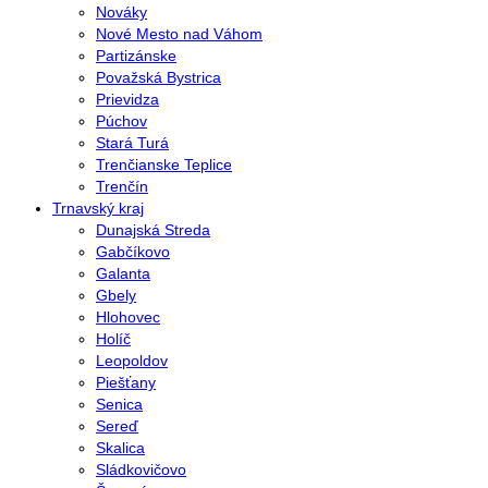
Nováky
Nové Mesto nad Váhom
Partizánske
Považská Bystrica
Prievidza
Púchov
Stará Turá
Trenčianske Teplice
Trenčín
Trnavský kraj
Dunajská Streda
Gabčíkovo
Galanta
Gbely
Hlohovec
Holíč
Leopoldov
Piešťany
Senica
Sereď
Skalica
Sládkovičovo