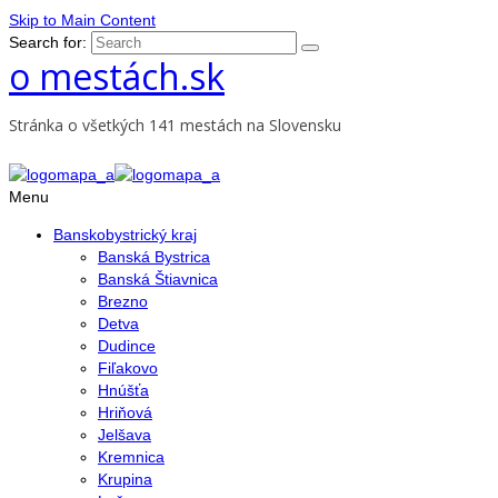
Skip to Main Content
Search for:
o mestách.sk
Stránka o všetkých 141 mestách na Slovensku
Menu
Banskobystrický kraj
Banská Bystrica
Banská Štiavnica
Brezno
Detva
Dudince
Fiľakovo
Hnúšťa
Hriňová
Jelšava
Kremnica
Krupina