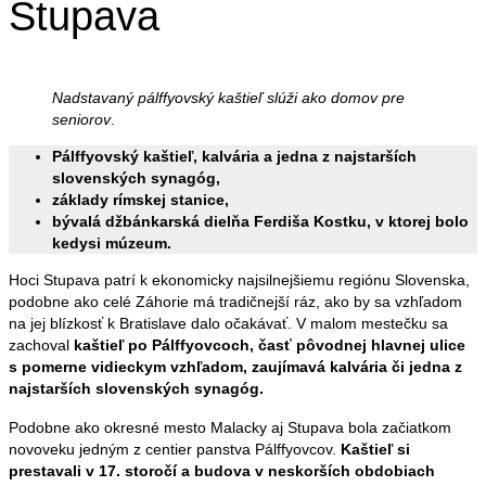
Stupava
Nadstavaný pálffyovský kaštieľ slúži ako domov pre
seniorov
.
Pálffyovský kaštieľ, kalvária a jedna z najstarších
slovenských synagóg,
základy rímskej stanice,
bývalá džbánkarská dielňa Ferdiša Kostku, v ktorej bolo
kedysi múzeum.
Hoci Stupava patrí k ekonomicky najsilnejšiemu regiónu Slovenska,
podobne ako celé Záhorie má tradičnejší ráz, ako by sa vzhľadom
na jej blízkosť k Bratislave dalo očakávať. V malom mestečku sa
zachoval
kaštieľ po Pálffyovcoch, časť pôvodnej hlavnej ulice
s pomerne vidieckym vzhľadom, zaujímavá kalvária či jedna z
najstarších slovenských synagóg.
Podobne ako okresné mesto Malacky aj Stupava bola začiatkom
novoveku jedným z centier panstva Pálffyovcov.
Kaštieľ si
prestavali v 17. storočí a budova v neskorších obdobiach