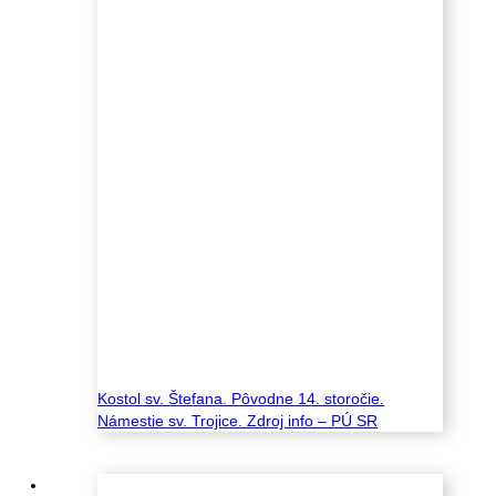
Kostol sv. Štefana. Pôvodne 14. storočie.
Námestie sv. Trojice. Zdroj info – PÚ SR