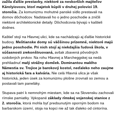
zažila ďalšie prestavby, niektoré za neskorších majiteľov
Károlyiovcov, ktorí majetok kúpili v druhej polovici 19.
storočia.
Za komunizmu mohutné panské sídlo prestavali na
domov dôchodcov. Nadstavali ho o jedno poschodie a zničili
niektoré architektonické detaily. Dôchodcovia bývajú v kaštieli
dodnes.
Kaštieľ stojí na Hlavnej ulici, kde sa nachádzajú aj ďalšie historické
budovy.
Meštianske domy sú väčšinou prízemné, niektoré majú
jedno poschodie. Pri nich stojí aj niekdajšia ľudová škola, v
súčasnosti zrekonštruovaná,
avšak zbavená pôvodných
ozdobných prvkov. Na rohu Hlavnej a Marcheggskej sa nedá
prehliadnuť
malý strážny domček. Dominantou malého
Námestia sv. Trojice je barokový kostol, neďaleko neho zaujme
aj historická fara a kalvária.
Nie celá Hlavná ulica je však
historická, jeden úsek za komunizmu plošne zrovnali so zemou a
postavali tam paneláky.
Stupava patrí k nemnohým miestam, kde sa na Slovensku zachovali
rímske pamiatky. Vykopané
základy rímskej vojenskej stanice z
2. storočia
, ktorá mohla byť predsunutým oporným bodom na
barbarskom území, stoja na kopci nie až tak ďaleko od cintorína.