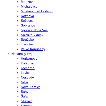
Medzev
Michalovce
Moldava nad Bodvou
Rožňava
Sečovce
Sobrance
Spišská Nová Ves
Spišské Vlachy
Strážske
Trebišov
Veľké Kapušany
Nitriansky kraj
Hurbanovo
Kolárovo
Komárno
Levice
Nesvady
Nitra
Nové Zámky
Šahy
Šaľa
Štúrovo
Šurany