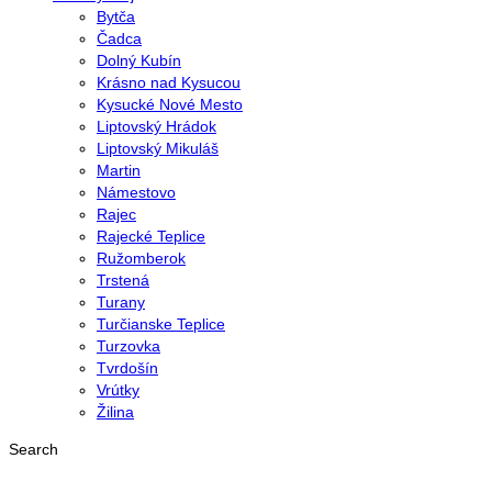
Bytča
Čadca
Dolný Kubín
Krásno nad Kysucou
Kysucké Nové Mesto
Liptovský Hrádok
Liptovský Mikuláš
Martin
Námestovo
Rajec
Rajecké Teplice
Ružomberok
Trstená
Turany
Turčianske Teplice
Turzovka
Tvrdošín
Vrútky
Žilina
Search