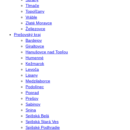
Tlmače
Topoľčany
Vráble
Zlaté Moravce
Želiezovce
Prešovský kraj
Bardejov
Giraltovce
Hanušovce nad Topľou
Humenné
Kežmarok
Levoča
Lipany
Medzilaborce
Podolínec
Poprad
Prešov
Sabinov
Snina
Spišská Belá
Spišská Stará Ves
Spišské Podhradie