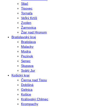
Sliač
Tisovec
Tornaľa
Veľký Krtíš
Zvolen
Žarnovica
Žiar nad Hronom
Bratislavský kraj
Bratislava
Malacky
Modra
Pezinok
Senec
Stupava
Svätý Jur
Košický kraj
Čierna nad Tisou
Dobšiná
Gelnica
Košice
Kráľovský Chlmec
Krompachy