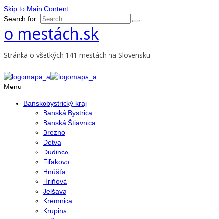
Skip to Main Content
Search for:
o mestách.sk
Stránka o všetkých 141 mestách na Slovensku
Menu
Banskobystrický kraj
Banská Bystrica
Banská Štiavnica
Brezno
Detva
Dudince
Fiľakovo
Hnúšťa
Hriňová
Jelšava
Kremnica
Krupina