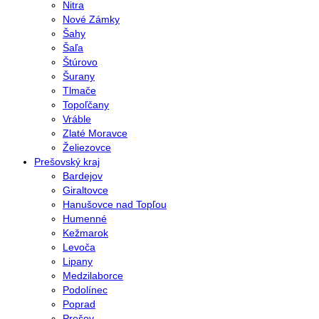
Nitra
Nové Zámky
Šahy
Šaľa
Štúrovo
Šurany
Tlmače
Topoľčany
Vráble
Zlaté Moravce
Želiezovce
Prešovský kraj
Bardejov
Giraltovce
Hanušovce nad Topľou
Humenné
Kežmarok
Levoča
Lipany
Medzilaborce
Podolínec
Poprad
Prešov