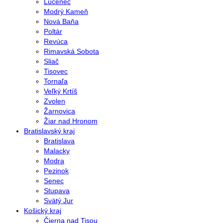
Lučenec
Modrý Kameň
Nová Baňa
Poltár
Revúca
Rimavská Sobota
Sliač
Tisovec
Tornaľa
Veľký Krtíš
Zvolen
Žarnovica
Žiar nad Hronom
Bratislavský kraj
Bratislava
Malacky
Modra
Pezinok
Senec
Stupava
Svätý Jur
Košický kraj
Čierna nad Tisou