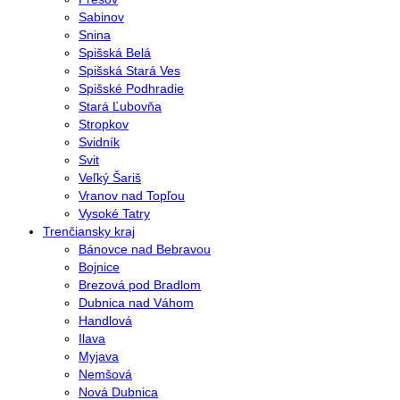
Sabinov
Snina
Spišská Belá
Spišská Stará Ves
Spišské Podhradie
Stará Ľubovňa
Stropkov
Svidník
Svit
Veľký Šariš
Vranov nad Topľou
Vysoké Tatry
Trenčiansky kraj
Bánovce nad Bebravou
Bojnice
Brezová pod Bradlom
Dubnica nad Váhom
Handlová
Ilava
Myjava
Nemšová
Nová Dubnica