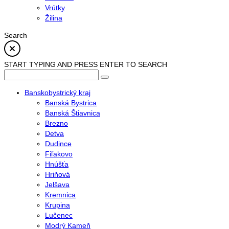
Vrútky
Žilina
Search
START TYPING AND PRESS ENTER TO SEARCH
Banskobystrický kraj
Banská Bystrica
Banská Štiavnica
Brezno
Detva
Dudince
Fiľakovo
Hnúšťa
Hriňová
Jelšava
Kremnica
Krupina
Lučenec
Modrý Kameň