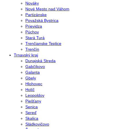
Nováky
Nové Mesto nad Váhom
Partizánske
Považská Bystrica
Prievidza
Púchov
Stará Turá
Trenčianske Teplice
Trenčín
Trnavský kraj
Dunajská Streda
Gabčíkovo
Galanta
Gbely
Hlohovec
Holíč
Leopoldov
Piešťany
Senica
Sereď
Skalica
Sládkovičovo