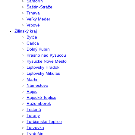
Šamorín
Šaštín-Stráže
Trnava
Veľký Meder
Vrbové
Žilinský kraj
Bytča
Čadca
Dolný Kubín
Krásno nad Kysucou
Kysucké Nové Mesto
Liptovský Hrádok
Liptovský Mikuláš
Martin
Námestovo
Rajec
Rajecké Teplice
Ružomberok
Trstená
Turany
Turčianske Teplice
Turzovka
Tvrdošín