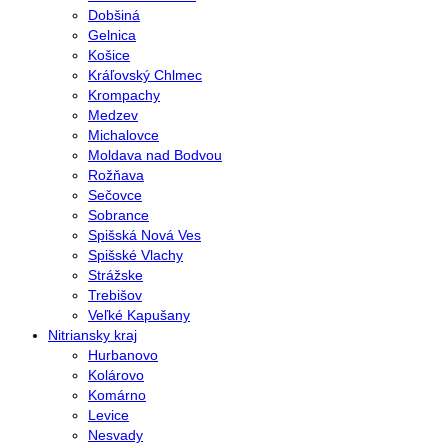
Dobšiná
Gelnica
Košice
Kráľovský Chlmec
Krompachy
Medzev
Michalovce
Moldava nad Bodvou
Rožňava
Sečovce
Sobrance
Spišská Nová Ves
Spišské Vlachy
Strážske
Trebišov
Veľké Kapušany
Nitriansky kraj
Hurbanovo
Kolárovo
Komárno
Levice
Nesvady